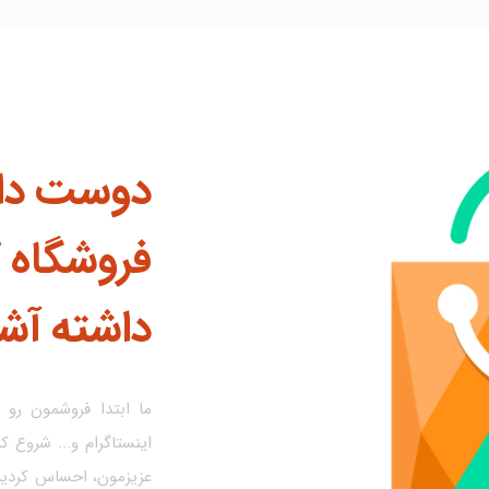
دوست دار
فروشگاه ک
داشته آش
ما ابتدا فروشمون رو د
اینستاگرام و... شروع ک
عزیزمون، احساس کردیم 