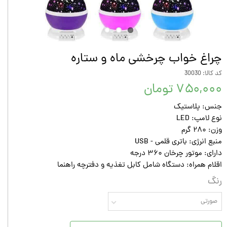
چراغ خواب چرخشی ماه و ستاره
کد کالا: 30030
۷۵۰,۰۰۰ تومان
جنس: پلاستیک
نوع لامپ: LED
وزن: ۲۸۰ گرم
منبع انرژی: باتری قلمی - USB
دارای: موتور چرخان ۳۶۰ درجه
اقلام همراه: دستگاه شامل کابل تغذیه و دفترچه راهنما
رنگ
صورتی