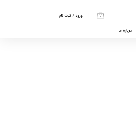
ورود
/
ثبت نام
۰
حساب کاربری من
درباره ما
تغییر گذر واژه
سفارشات
خروج از حساب
کاربری