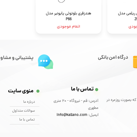
 ریلمی مدل
هندزفری بلوتوثی پایونیر مدل
P66
Z
جودی
اتمام موجودی
درگاه امن بانکی
پشتیبانی و مشاور
تماس با ما
منوی سایت
که بصورت روزمره در
آدرس: قم - نیروگاه - 20 متری
درباره ما
مطهری
سوالات متداول
ایمیل:
info@kallano.com​​​​​​​
تماس با ما