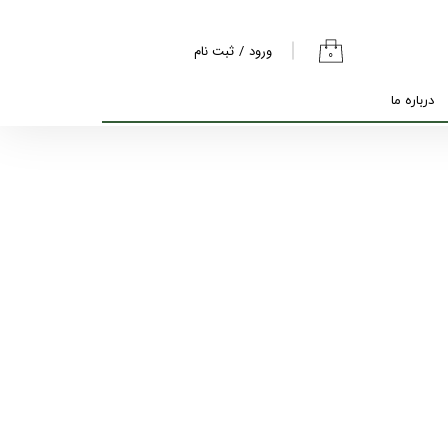
ورود
/
ثبت نام
۰
حساب کاربری من
درباره ما
تغییر گذر واژه
سفارشات
خروج از حساب
کاربری