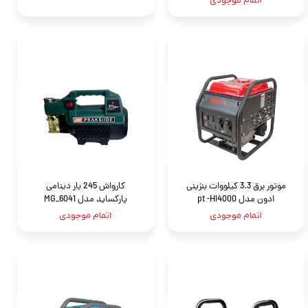
اتمام موجودی
موتور برق 3.3 کیلووات بنزینی
کارواش 245 بار دینامی
ادون مدل pt -HI4000
پارکساید مدل MG_6041
اتمام موجودی
اتمام موجودی