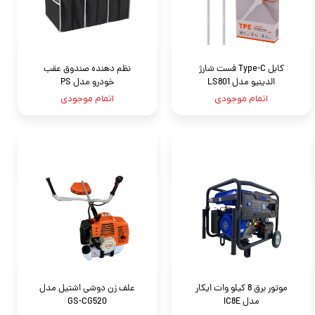
کابل Type-C فست شارژ
نظم دهنده صندوق عقب
الدینیو مدل LS801
خودرو مدل PS
اتمام موجودی
اتمام موجودی
موتور برق 8 کیلو وات ایکار
علف زن دوشی اشتیل مدل
مدل IC8E
GS-CG520