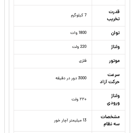
قدرت
7 کیلوگرم
تخریب
توان
1800 وات
ولتاژ
220 ولت
موتور
فلزی
سرعت
3000 دور در دقیقه
حرکت آزاد
ولتاژ
۲۲۰ ولت
ورودی
مشخصات
13 میلیمتر آچار خور
سه نظام