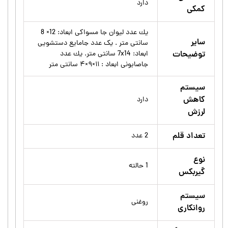
دارد
کمکی
يك عدد ليوان جا مسواكى ابعاد: 12× 8
سایر
سانتى متر . يک عدد جامايع دستشويى
توضیحات
ابعاد: 7x14 سانتى متر. يك عدد
جاصابونى ابعاد : ۱۱×۹×۴ سانتى متر
سیستم
کاهش
دارد
لرزش
تعداد قلم
2 عدد
نوع
1 حالته
گیربکس
سیستم
روغنی
روانکاری