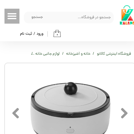
حساب کاربری من
جستجو
تغییر گذر واژه
ورود
/
ثبت نام
۰
سفارشات
خروج از حساب کاربری
فروشگاه اینترنتی کالانو
خانه و آشپزخانه
لوازم جانبی خانه
زیرسیگاری هوشمند مدل htray 606