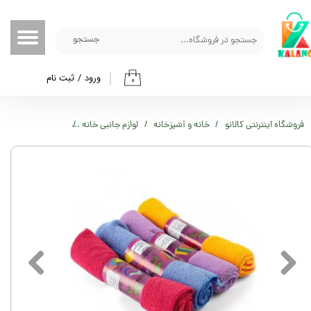
حساب کاربری من
جستجو
تغییر گذر واژه
ورود
/
ثبت نام
۰
سفارشات
خروج از حساب کاربری
فروشگاه اینترنتی کالانو
خانه و آشپزخانه
لوازم جانبی خانه
دستمال حوله ای 4 عددی مدل 4030