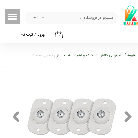
حساب کاربری من
جستجو
تغییر گذر واژه
ورود
/
ثبت نام
۰
سفارشات
خروج از حساب کاربری
فروشگاه اینترنتی کالانو
خانه و آشپزخانه
لوازم جانبی خانه
چرخ مخفی گردان مدل PN-673 بسته 