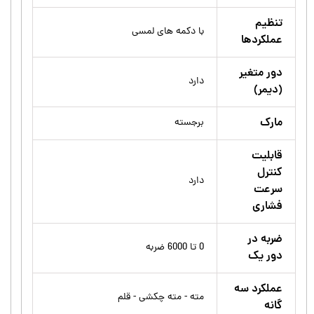
تنظیم
با دکمه های لمسی
عملکردها
دور متغیر
دارد
(دیمر)
مارک
برجسته
قابلیت
کنترل
دارد
سرعت
فشاری
ضربه در
0 تا 6000 ضربه
دور یک
عملکرد سه
مته - مته چکشی - قلم
گانه