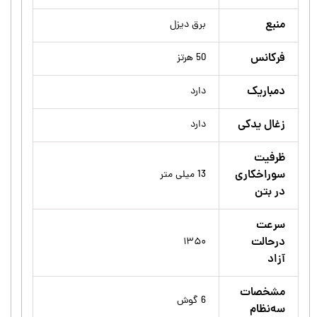
منبع
برق دیزل
فرکانس
50 هرتز
دمباریک
دارد
زغال یدکی
دارد
ظرفیت
سوراخکاری
13 میلی متر
در بتن
سرعت
درحالت
۱۳۵۰
آزاد
مشخصات
6 گوش
سه‌نظام