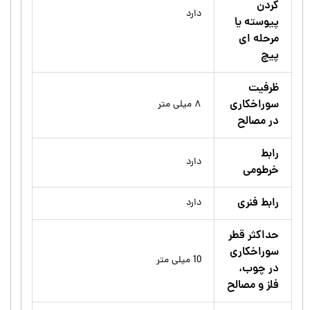
کردن
دارد
پیوسته یا
مرحله ای
پیچ
ظرفیت
سوراخکاری
۸ میلی متر
در مصالح
رابط
دارد
خرطومی
رابط فنری
دارد
حداکثر قطر
سوراخکاری
10 میلی متر
در چوب،
فلز و مصالح