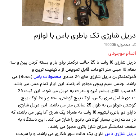
دریل شارژی تک باطری باس با لوازم
کد محصول: 150005
اتمام موجودی
دریل شارژی 18 ولت با 25 حالت ترکمتر برای باز و بسته کردن پیچ و سه
نظام 10 میلی متر اتومات قابل تعویض از باکیفیت ترین و
قدرتمندترین دریل شارژی های 24 عددی
محصولات باس
(Boss) می
باشد. جنس سیم پیچی موتور قدرتمند این ابزار تمام مس می باشد
که سبب القای بیشتر نیرو و قدرت به دریل می شود. این کیت 24
عددی شامل سری بکس، نوک پیچ گوشتی، مته و رابط نوک پیچ
گوشتی خرطومی به طول 25 سانتی متر می باشد. این دریل شارژی
دارای دو باتری لیتیوم 18 ولت به همراه یک شارژر آداپتور می باشد، که
در مدت زمان بسیار کوتاهی باتری را شارژ می کند. این دستگاه به
صفحه نمایشگر میزان شارژ باتری مجهز می باشد.
دریل شاژری باس
دارای یک حالت سوراخکاری می باشد، و با سرعت