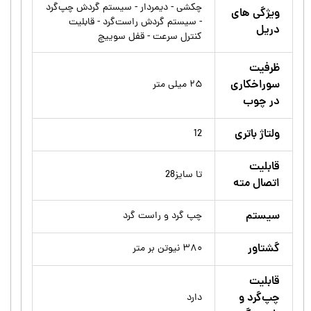
چکشی - دیمردار - سیستم گردش چپ‌گرد
ویژگی های
- سیستم گردش راست‌گرد - قابلیت
دریل
کنترل سرعت - قفل سوییچ
ظرفیت
سوراخکاری
۲۵ میلی متر
در چوب
ولتاژ باتری
12
قابلیت
تا سایز28
اتصال مته
سیستم
چپ گرد و راست گرد
گشتاور
۳۸۰ نیوتن بر متر
قابلیت
چپ‌گرد و
دارد