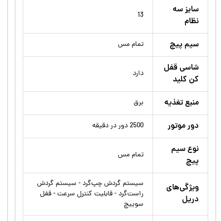
سایز سه
13
نظام
سیم پیچ
تمام مس
شاسی قفل
دارد
کن کلید
منبع تغذیه
برق
دور موتور
2500 دور در دقیقه
نوع سیم
تمام مس
پیچ
سیستم گردش چپ‌گرد - سیستم گردش
ویژگی‌های
راست‌گرد - قابلیت کنترل سرعت - قفل
دریل
سوییچ