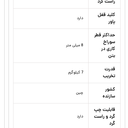
راست گرد
کلید قفل
دارد
پاور
حداکثر قطر
سوراخ
8 میلی متر
کاری در
بتن
قدرت
7 کیلوگرم
تخریب
کشور
چین
سازنده
قابلیت چپ
گرد و راست
دارد
گرد