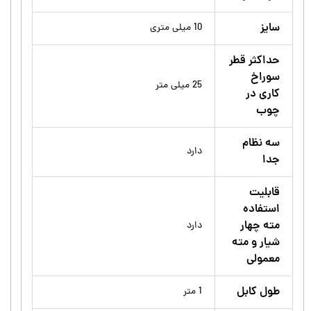
سایز
10 میلی متری
حداکثر قطر
سوراخ
25 میلی متر
کاری در
چوب
سه نظام
دارد
جدا
قابلیت
استفاده
مته چهار
دارد
شیار و مته
معمولی
طول کابل
1 متر