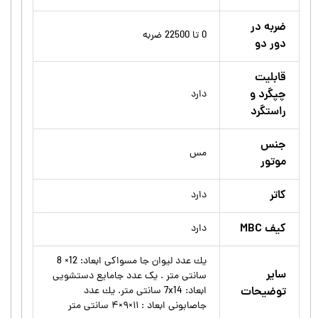
ضربه در
0 تا 22500 ضربه
دور دو
قابلیت
چپگرد و
دارد
راستگرد
جنس
مس
موتور
کاتر
دارد
کیف MBC
دارد
يك عدد ليوان جا مسواكى ابعاد: 12× 8
سایر
سانتى متر . يک عدد جامايع دستشويى
توضیحات
ابعاد: 7x14 سانتى متر. يك عدد
جاصابونى ابعاد : ۱۱×۹×۴ سانتى متر