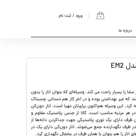
ورود
/
ثبت نام
۰
حساب کاربری من
درباره ما
تغییر گذر واژه
سفارشات
خروج از حساب
 EM2
کاربری
دون کن پارسینا مدل EM2 کار مشا را بسیار راحت می کند. وسیله‌ای که بتوان انار را بدون
 که غیر بهداشتی بوده و در آخر کار هم دستانی چسبناک‌
 کرد. این وسیله هم‌اکنون برای‌تان مهیا است. انار دون‌کن
ار در هر مرتبه مناسب است. کالا از جنس پلاستیک مقاوم و
ظرف دارای یک توری پلاستیکی جهت جداکردن دانه‌ها از
 ظرف نگهدارنده جمع می‌شوند. انار دون‌کن دارای یک در
ی انار را هم بتوان با همان ظرف در یخچال نگهداری کرد.