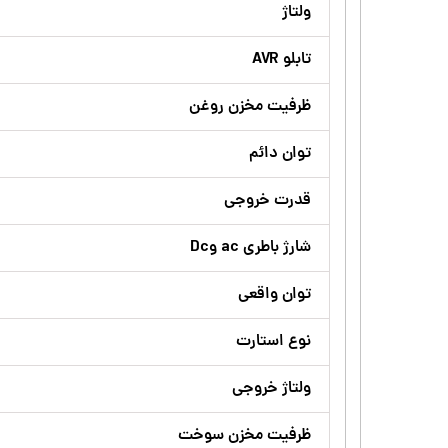
ولتاژ
تابلو AVR
ظرفیت مخزن روغن
توان دائم
قدرت خروجی
شارژ باطری ac وDc
توان واقعی
نوع استارت
ولتاژ خروجی
ظرفیت مخزن سوخت