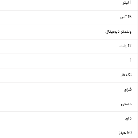
1 لیتر
15 آمپر
ولتمتر دیجیتال
12 ولت
1
تک فاز
فلزی
دستی
دارد
50 هرتز