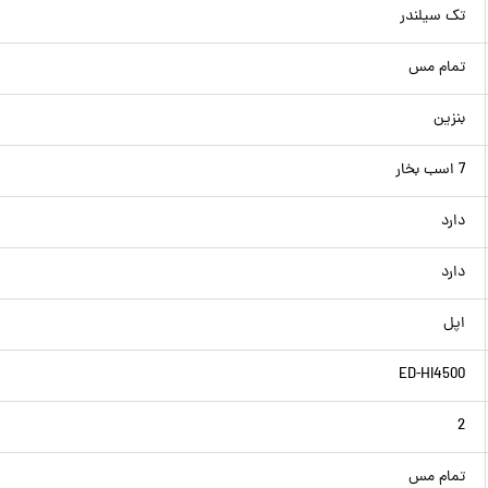
تک سیلندر
تمام مس
بنزین
7 اسب بخار
دارد
دارد
اپل
ED-HI4500
2
تمام مس