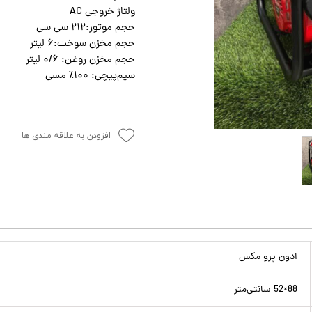
ولتاژ خروجی AC
حجم موتور:۲۱۲ سی سی
حجم مخزن سوخت:۶ لیتر
حجم مخزن روغن: ۰/۶ لیتر
سیم‌پیچی: ۱۰۰٪ مسی
افزودن به علاقه مندی ها
ادون پرو مکس
88×52 سانتی‌متر