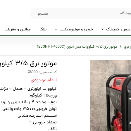
جستجو
سفر و کمپینگ
خودرو و موتورسیکلت
بلاگ
قوانین و مقررات
 برق
موتور برق ۳/۵ کیلووات مس ادون (EDON PT‑4000C)
موتور برق ۳/۵ کیلووات مس ادون (EDON PT‑4000C)
کد محصول: 36000
اتمام موجودی
کیلووات اینورتری – هندل – بنزین
وزن:۲۵ کیلوگرم
نوع سوخت: ۴ زمانه بنزین و روغن مجزا
توان خروجی:۳۵۰۰ وات واقعی
سیستم استارت:هندلی
تعداد خروجی:۲
تکفاز