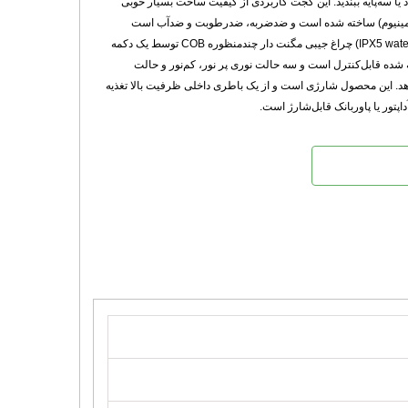
د یا سه‌پایه ببندید. این گجت کاربردی از کیفیت ساخت بسیار خوبی
 آلومینیوم) ساخته شده است و ضدضربه، ضدرطوبت و ضدآب است
(مقاومت در برابر آب با استاندارد IPX5 waterproof) چراغ جیبی مگنت دار چندمنظوره COB توسط یک دکمه
ه قابل‌کنترل است و سه حالت نوری پر نور، کم‌نور و حالت
د. این محصول شارژی است و از یک باطری داخلی ظرفیت بالا تغذیه