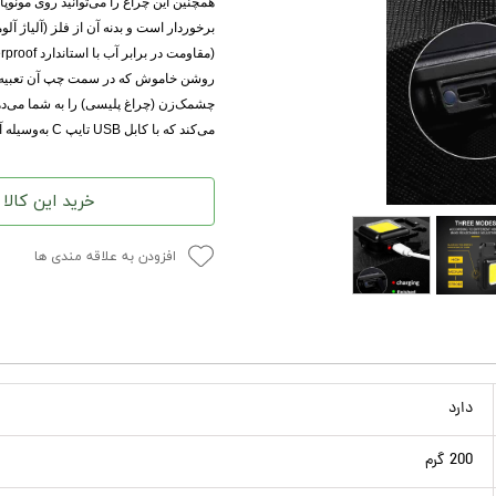
همچنین این چراغ را می‌توانید روی مونوپا
برخوردار است و بدنه آن از فلز (آلیاژ
روشن خاموش که در سمت چپ آن تعبیه شد
چشمک‌زن (چراغ پلیسی) را به شما می‌ده
می‌کند که با کابل USB تایپ C به‌وسیله آداپتور یا پاوربانک قابل‌شارژ است.
خرید این کالا
افزودن به علاقه مندی ها
دارد
200 گرم