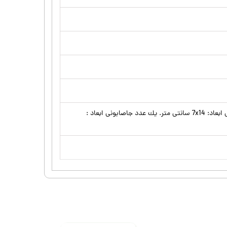
يك عدد ليوان جا مسواكى ابعاد: 12× 8 سانتى متر . يک عدد جامايع دستشويى ابعاد: 7x14 سانتى متر. يك عدد جاصابونى ابعاد :