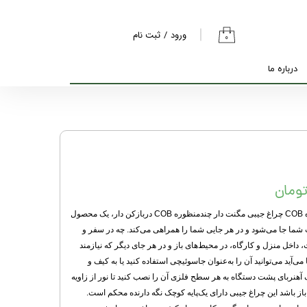
ورود
/
ثبت نام
۰
حساب کاربری من
درباره ما
تغییر گذر واژه
سفارشات
خروج از حساب
کاربری
چراغ جیبی مگنت دار شارژی چندمنظوره COB چراغ جیبی مگنت دار چندمنظوره COB دربازکن دار، یک محصول
شما جا می‌شود و در هر جایی شما را همراهی می‌کند. چه در سفر و
 داخل منزل و کارگاه، در محیط‌های باز و در هر جای دیگر که نیازمند
آید می‌توانید آن را به‌عنوان جاسوئیچی استفاده کنید یا به کیف و
ک آهنربای پشت دستگاه به هر سطح فلزی آن را نصب کنید تا نور از زاویه
از باشد این چراغ جیبی دارای یک‌پایه کوچک نگه دارنده محکم است.