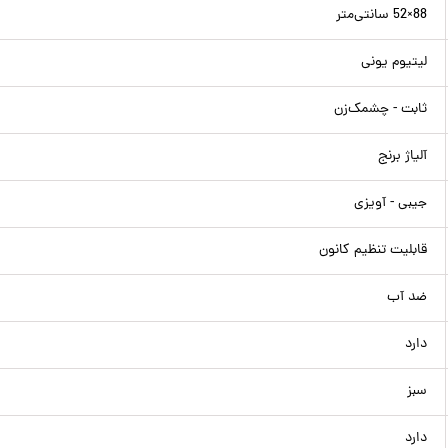
88×52 سانتی‌متر
لیتیوم یونی
ثابت - چشمک‌زن
آلیاژ برنج
جیبی - آویزی
قابلیت تنظیم کانون
ضد آب
دارد
سبز
دارد