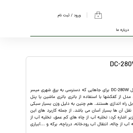
ورود
/
ثبت نام
۰
حساب کاربری من
درباره ما
تغییر گذر واژه
سفارشات
خروج از حساب
کاربری
کفکش ۱۲ ولت ۲ اینچ هاول مدل DC-280W برای جاهایی که دسترسی به برق شهری میسر
ل از کفکشها با استفاده از باتری باتری ماشین یا پنل
یدی یا هر منبع ولتاژ DC قابل راه اندازی هستند. هم چنین به دلیل وزن بسیار سبکی
قل آن ها بسیار آسان می باشد. از جمله کاربرد های این
ر اشاره کرد: تخلیه آب از چاه های کم عمق، تخلیه آب از
آب از چاله، انتقال آب رودخانه، دریاچه، برکه و …آبیاری