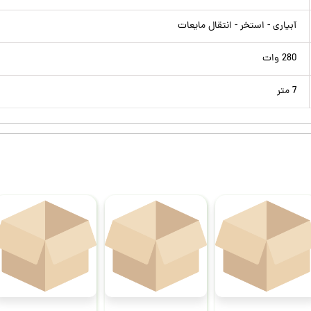
آبیاری - استخر - انتقال مایعات
280 وات
7 متر