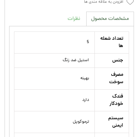
افزودن به علاقه مندی ها
نظرات
مشخصات محصول
تعداد شعله
5
ها
جنس
استیل ضد زنگ
مصرف
بهینه
سوخت
فندک
دارد
خودکار
سیستم
ترموکوپل
ایمنی