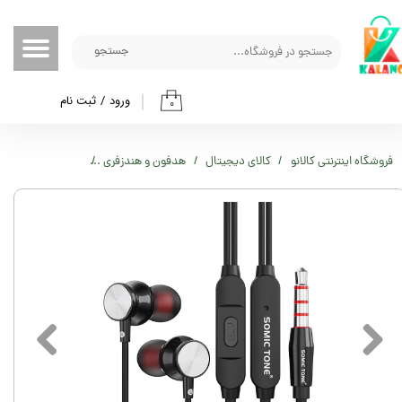
حساب کاربری من
جستجو
تغییر گذر واژه
ورود
/
ثبت نام
۰
سفارشات
خروج از حساب کاربری
فروشگاه اینترنتی کالانو
کالای دیجیتال
هدفون و هندزفری
هندزفری سومیک تون