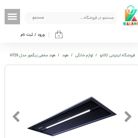
حساب کاربری من
جستجو
تغییر گذر واژه
ورود
/
ثبت نام
۰
سفارشات
خروج از حساب کاربری
فروشگاه اینترنتی کالانو
لوازم خانگی
هود
هود مخفی زیگمور مدل H726