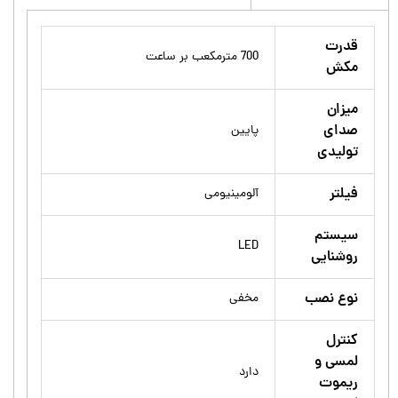
قدرت
700 مترمکعب بر ساعت
مکش
میزان
صدای
پایین
تولیدی
فیلتر
آلومینیومی
سیستم
LED
روشنایی
نوع نصب
مخفی
کنترل
لمسی و
دارد
ریموت