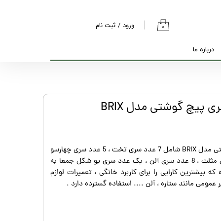
ورود
/
ثبت نام
۰
حساب کاربری من
درباره ما
تغییر گذر واژه
سفارشات
خروج از حساب
کاربری
مجموعه 30 عددی سری پیچ گوشتی مدل BRIX شامل 7 عدد سری تخت ، 5 عدد سری چهارسو
، 7 عدد سری ستاره ، 2 عدد سری مثلث ، 8 عدد سری آلن ، یک عدد سری یو شکل جمعا به
بیشترین کارایی را برای کاربرد خانگی ، تعمیرات لوازم
 عمومی مانند ستاره ، آلن .... استفاده گسترده دارد .