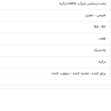
تحت لیسانس شرکت redist ترکیه
طبیعی – عطری
B۵ - B۶
هفت
پلاستیک
ترکیه
براق کننده - تغذیه کننده - مرطوب کننده