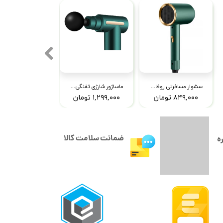
سشوار مسافرتی روفائلک مدل 1RFX-013
ماساژور شارژی تفنگی مدل XL-720
۸۴۹,۰۰۰ تومان
۱,۲۹۹,۰۰۰ تومان
ضمانت سلامت کالا
ه