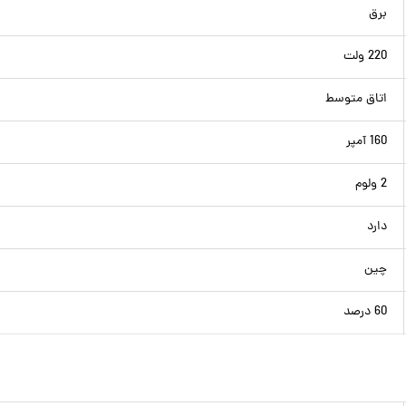
برق
220 ولت
اتاق متوسط
160 آمپر
2 ولوم
دارد
چین
60 درصد