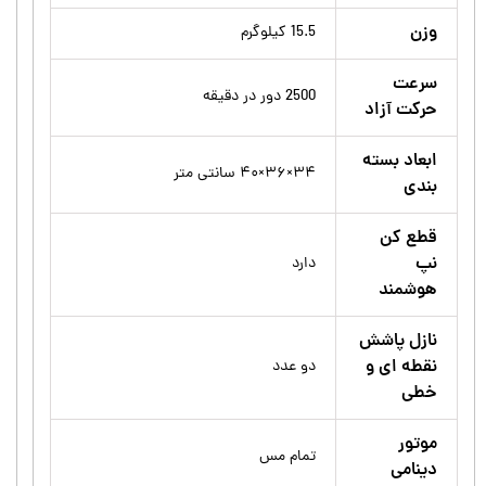
وزن
15.5 کیلوگرم
سرعت
2500 دور در دقیقه
حرکت آزاد
ابعاد بسته
۳۴×۳۶×۴۰ سانتی متر
بندی
قطع کن
نپ
دارد
هوشمند
نازل پاشش
نقطه ای و
دو عدد
خطی
موتور
تمام مس
دینامی