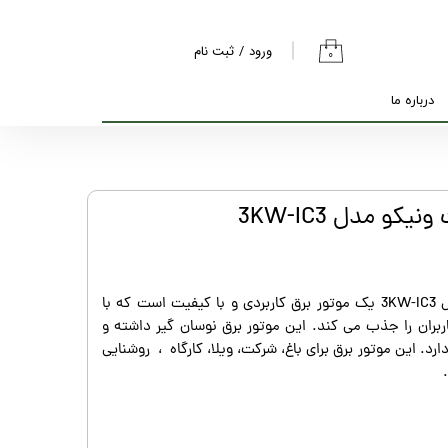
ورود
/
ثبت نام
۰
حساب کاربری من
درباره ما
تغییر گذر واژه
سفارشات
خروج از حساب
کاربری
موتور برق 3 کیلو وات ونیکو مدل 3KW-IC3 یک موتور برق کاربردی و با کیفیت است که با
بران را جذب می کند. این موتور برق نوسان گیر داشته و
 زمانه ی قوی دارد. این موتور برق برای باغ، شرکت، ویلا، کارگاه ، روشنایی
.