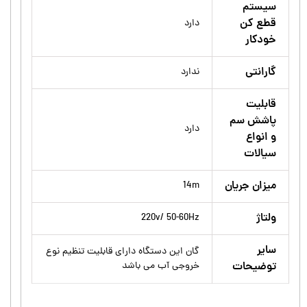
سیستم
قطع کن
دارد
خودکار
گارانتی
ندارد
قابلیت
پاشش سم
دارد
و انواع
سیالات
میزان جریان
14m
ولتاژ
220v/ 50-60Hz
سایر
گان این دستگاه دارای قابلیت تنظیم نوع
توضیحات
خروجی آب می باشد