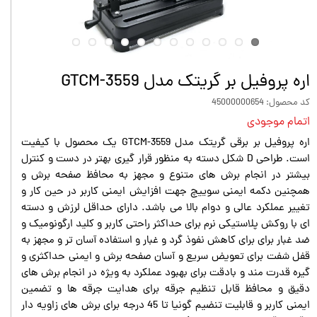
اره پروفیل بر گریتک مدل GTCM-3559
کد محصول: 45000000654
اتمام موجودی
اره پروفیل بر برقی گریتک مدل GTCM-3559 یک محصول با کیفیت
است. طراحی D شکل دسته به منظور قرار گیری بهتر در دست و کنترل
بیشتر در انجام برش های متنوع و مجهز به محافظ صفحه برش و
همچنین دکمه ایمنی سوییچ جهت افزایش ایمنی کاربر در حین کار و
تغییر عملکرد عالی و دوام بالا می باشد. دارای حداقل لرزش و دسته
ای با روکش پلاستیکی نرم برای حداکثر راحتی کاربر و کلید ارگونومیک و
ضد غبار برای برای کاهش نفوذ گرد و غبار و استفاده آسان تر و مجهز به
قفل شفت برای تعویض سریع و آسان صفحه برش و ایمنی حداکثری و
گیره قدرت مند و بادقت برای بهبود عملکرد به ویژه در انجام برش های
دقیق و محافظ قابل تنظیم جرقه برای هدایت جرقه ها و تضمین
ایمنی کاربر و قابلیت تنضیم گونیا تا 45 درجه برای برش های زاویه دار