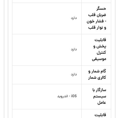
حسگر
ضربان قلب
دارد
- فشار خون
و نوار قلب
قابلیت
پخش و
دارد
کنترل
موسیقی
گام شمار و
دارد
کالری شمار
سازگار با
سیستم
iOS - اندروید
عامل
قابلیت