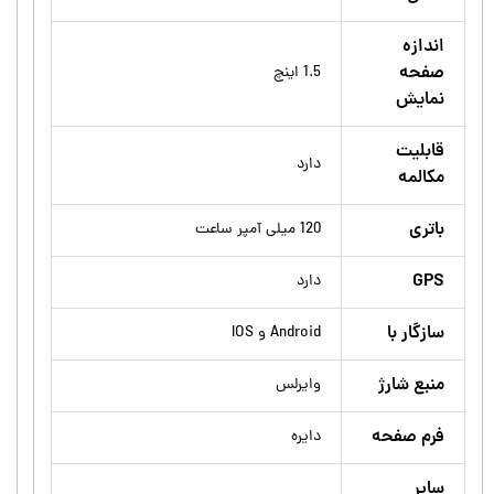
اندازه
صفحه
1.5 اینچ
نمایش
قابلیت
دارد
مکالمه
باتری
120 میلی آمپر ساعت
GPS
دارد
سازگار با
Android و IOS
منبع شارژ
وایرلس
فرم صفحه
دایره
سایر