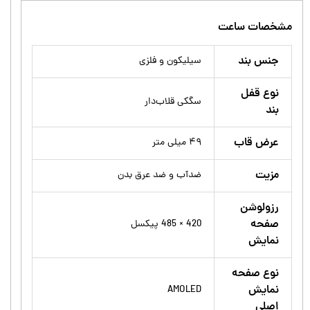
مشخصات ساعت
جنس بند
سیلیکون و فلزی
نوع قفل
سگکی قلاب‌دار
بند
عرض قاب
۴۹ میلی متر
مزیت
ضدآب و ضد عرق بدن
رزولوشن
صفحه
420 × 485 پیکسل
نمایش
نوع صفحه
نمایش
AMOLED
اصلی