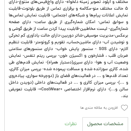
مختلف و آپلود تصویر زمینه دلخواه- دارای واچ‌فیس‌های متنوع-دارای
۵ حالت مختلف منو-مکالمه و برقراری تماس از طریق بلوتوث-قابلیت
نمایش اعلانات پیام‌ها و شبکه‌های اجتماعی- قابلیت نمایش تماس‌ها
و سوابق تماس- امکان شماره‌گیری از طریق ساعت- دارای صفحه
شماره‌گیری- لیست مخاطبین-قابلیت پیدا کردن ساعت از طریق گوشی و
برعکس-مدیریت موسیقی-شاتر دوربین-دارای حالت یادآوری کم تحرکی
و نوشیدن آب- دارای ماشین‌حساب، تقویم و کرونومتر- قابلیت تنظیم
آلارم- دارای SOS - سنسور پایش خواب- دارای سنسورهای سلامتی
ضربان قلب ، فشارخون و اکسیژن خون- بررسی ریتم تنفس- نمایش
وضعیت آب و هوا- دارای سیری(دستیار همراه)- نمایش قدم‌های طی
شده، کالری سوزانده شده و مسافت پیموده شده- بررسی میزان کالری،
تعداد قدم‌ها و ... در فعالیت‌های فضای باز (دوچرخه سواری، پیاده‌روی
و ...)- بررسی میزان کالری و ... در فعالیت‌های داخلی (دویدن داخل
سالن و...)- دارای نرم‌افزار اختصاصی «CoolWear»- قابلیت تعویض
بند.
افزودن به علاقه مندی ها
نظرات
مشخصات محصول