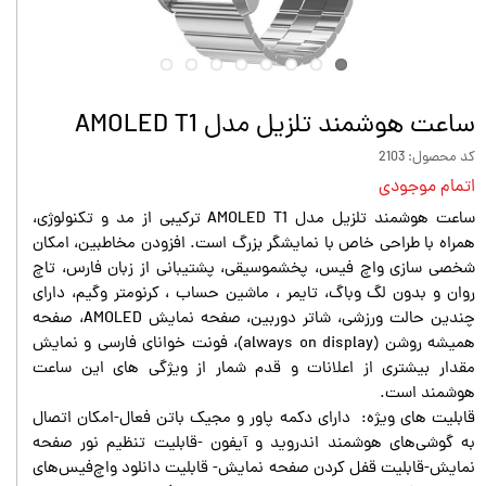
ساعت هوشمند تلزیل مدل AMOLED T1
کد محصول: 2103
اتمام موجودی
ساعت هوشمند تلزیل مدل AMOLED T1 ترکیبی از مد و تکنولوژی،
همراه با طراحی خاص با نمایشگر بزرگ است. افزودن مخاطبین، امکان
شخصی سازی واچ فیس، پخشموسیقی، پشتیبانی از زبان فارس، تاچ
روان و بدون لگ وباگ، تایمر ، ماشین حساب ، کرنومتر وگیم، دارای
چندین حالت ورزشی، شاتر دوربین، صفحه نمایش AMOLED، صفحه
همیشه روشن (always on display)، فونت خوانای فارسی و نمایش
مقدار بیشتری از اعلانات و قدم شمار از ویژگی های این ساعت
هوشمند است.
قابلیت های ویژه: دارای دکمه پاور و مجیک باتن فعال-امکان اتصال
به گوشی‌های هوشمند اندروید و آیفون -قابلیت تنظیم نور صفحه
نمایش-قابلیت قفل کردن صفحه نمایش- قابلیت دانلود واچ‌فیس‌های