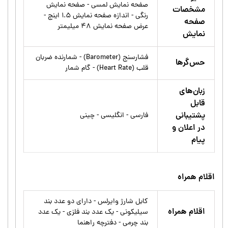
صفحه نمایش لمسی - صفحه نمایش
مشخصات
رنگی - اندازه صفحه نمایش ۱.۵ اینچ -
صفحه
عرض صفحه نمایش ۴۸ میلیمتر
نمایش
فشارسنج (Barometer) - شمارنده ضربان
حس‌گرها
قلب (Heart Rate) - گام شمار
زبان‌های
قابل
پشتیبانی
فارسی - انگلیسی - چینی
در اعلان و
پیام
اقلام همراه
کابل شارژ وایرلس - دارای دو عدد بند
اقلام همراه
سیلیکونی - یک عدد بند فلزی - یک عدد
بند چرمی - دفترچه راهنما