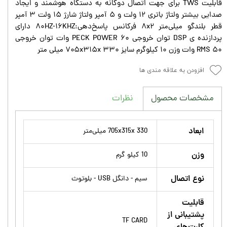
قابلیت TWS برای جهت اتصال دوگانه به دستگاه هوشمند و ایجاد
صدایی بیشتر ولتاژ باتری ۱۲ ولت و ۵ آمپر ولتاژ شارژ ۱۵ ولت ۳ آمپر
قطر بلندگو میلی‌متر ۸x۲ فرکانس پاسخ‌دهی:۸۰HZ-۱۶KHZ دارای
پردازنده ی DSP توان خروجی PECK POWER ۶۰ وات توان خروجی
RMS ۵۰ وات وزن ۱۰ کیلوگرم سایز ۷۰۵x۳۱۵x ۳۳۰ میلی متر
افزودن به علاقه مندی ها
نظرات
مشخصات محصول
ابعاد
705x315x 330 میلی‌متر
وزن
10 کیلو گرم
نوع اتصال
سیم - دانگل USB - بلوتوث
قابلیت
پشتیبانی از
TF CARD