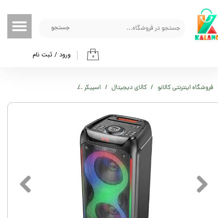
حساب کاربری من
جستجو
تغییر گذر واژه
ورود
/
ثبت نام
۰
سفارشات
خروج از حساب کاربری
فروشگاه اینترنتی کالانو
کالای دیجیتال
اسپیکر
اسپیکر بلوتوثی هوکو مدل DS54