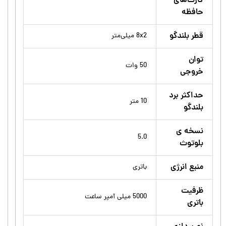
کارت‌های
حافظه
قطر بلندگو
8x2 میلی‌متر
توان
50 وات
خروجی
حداکثر برد
10 متر
بلندگو
نسخه ی
5.0
بلوتوث
منبع انرژی
باتری
ظرفیت
5000 میلی آمپر ساعت
باتری