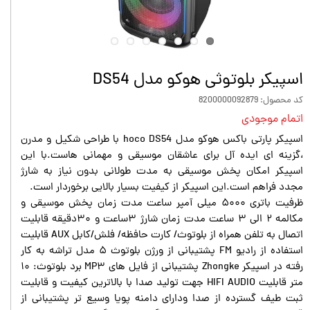
اسپیکر بلوتوثی هوکو مدل DS54
کد محصول: 8200000092879
اتمام موجودی
اسپیکر پارتی باکس هوکو مدل hoco DS54 با طراحی شکیل و مدرن
،گزینه ای ایده آل برای عاشقان موسیقی و مهمانی هاست.با این
اسپیکر امکان پخش موسیقی به مدت طولانی بدون نیاز به شارژ
مجدد فراهم است.این اسپیکر از کیفیت بسیار بالایی برخوردار است.
ظرفیت باتری ۵۰۰۰ میلی آمپر ساعت مدت زمان پخش موسیقی و
مکالمه ۲ الی ۳ ساعت مدت زمان شارژ ۳ساعت و ۳۰دقیقه قابلیت
اتصال به تلفن همراه از بلوتوث/ کارت حافظه/ فلش/کابل AUX قابلیت
استفاده از رادیو FM پشتیبانی از ورژن بلوتوث ۵ مدل تراشه به کار
رفته در اسپیکر Zhongke پشتیبانی از فایل های MP۳ برد بلوتوث: ۱۰
متر قابلیت HIFI AUDIO جهت تولید صدا با بالاترین کیفیت و قابلیت
ثبت طیف گسترده از صدا ودارای دامنه پویا وسیع تر پشتیبانی از