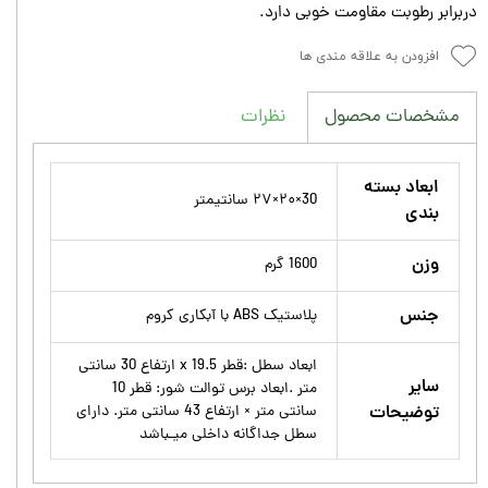
دربرابر رطوبت مقاومت خوبى دارد.
افزودن به علاقه مندی ها
نظرات
مشخصات محصول
ابعاد بسته
30×۲۰×۲۷ سانتیمتر
بندی
وزن
1600 گرم
جنس
پلاستیک ABS با آبکاری کروم
ابعاد سطل :قطر 19.5 x ارتفاع 30 سانتى
سایر
متر .ابعاد برس توالت شور: قطر 10
توضیحات
سانتی متر × ارتفاع 43 سانتى متر. داراى
سطل جداگانه داخلى ميـباشد