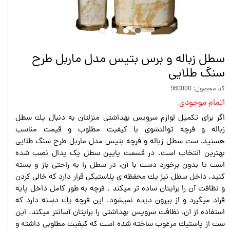
سطل زباله و برس بتیس مدل ماربل طرح
سنگ طلایی
کد محصول: 960000
اتمام موجودی
اگر براى تكميل لوازم سرويس بهداشتى منزلتان به دنبال يك سطل
زباله و فرچه توالتشوى با كيفيت مطلوب و قيمت مناسب
هستيد، ست سطل زباله و فرچه بتیس مدل ماربل طرح سنگ طلایی
بهترين انتخاب است. در قسمت پايين سطل يک پدال نصب شده
است تا بدون برخورد دست با آن، در سطل را به راحتى باز و بسته
كنيد. داخل سطل نيز يك محفظه ى پلاستيكى قرار دارد كه خالی کردن
و نظافت آن را برايتان ساده تر ميكند . فرچه به طور كامل داخل پايه
قراد میگیرد و از بيرون ديده نمیشود. اين فرچه يك دسته دارد كه
استفاده از آن، نظافت سرويس بهداشتى را برايتان آسانتر ميكند. اين
ست از پاستيك مرغوب ساخته شده است كه كيفيت مطلوبى داشته و