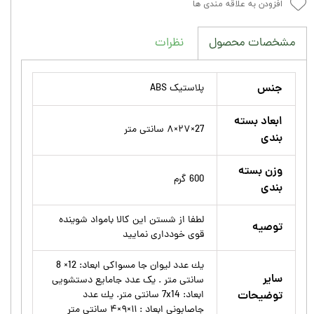
افزودن به علاقه مندی ها
نظرات
مشخصات محصول
جنس
پلاستیک ABS
ابعاد بسته
27×۲۷×۸ سانتی متر
بندی
وزن بسته
600 گرم
بندی
لطفا از شستن این کالا بامواد شوینده
توصیه
قوی خودداری نمایید
يك عدد ليوان جا مسواكى ابعاد: 12× 8
سایر
سانتى متر . يک عدد جامايع دستشويى
توضیحات
ابعاد: 7x14 سانتى متر. يك عدد
جاصابونى ابعاد : ۱۱×۹×۴ سانتى متر